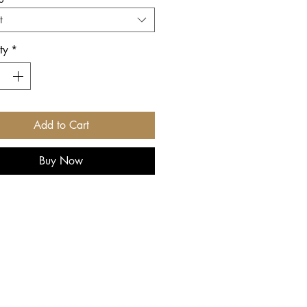
t
ty
*
Add to Cart
Buy Now