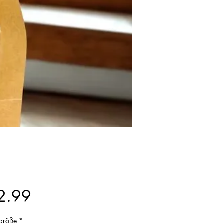
Price
2.99
größe
*